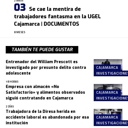
2 AÑOS
Se cae la mentira de
trabajadores fantasma en la UGEL
Cajamarca | DOCUMENTOS
8 MESES
TAMBIÉN TE PUEDE GUSTAR
Entrenador del William Prescott es
CAJAMARCA
investigado por presunto delito contra
INVESTIGACIONE
adolescente
18 HORAS
Empresa con almacén «No
CAJAMARCA
Satisfactorio» y alimentos observados
INVESTIGACIONE
siguió contratando en Cajamarca
2 DÍAS
Trabajadora de la Diresa herida en
CAJAMARCA
accidente laboral es abandonada por esa
INVESTIGACIONE
institución